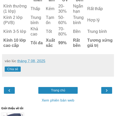
Kính thường
20-
Ngắn
Thấp
Kém
Rất thấp
(1 lớp)
30%
hạn
Kính 2 lớp
Trung
Tạm
50-
Trung
Hợp lý
(PVB)
bình
ổn
60%
bình
Khá
70-
Kính 3-5 lớp
Tốt
Bền
Trung bình
cao
80%
Kính 10 lớp
Xuất
Rất
Tương xứng
Tối đa
99%
cao cấp
sắc
bền
giá trị
vào lúc
tháng 7 08, 2025
Chia sẻ
‹
›
Trang chủ
Xem phiên bản web
Giới thiệu về tôi