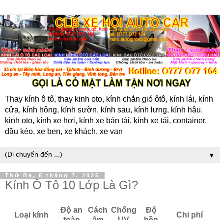
Thay kính ô tô, thay kinh oto, kính chắn gió ôtô, kính lái, kính
cửa, kính hông, kính sườn, kính sau, kính lưng, kính hậu,
kinh oto, kính xe hơi, kính xe bán tải, kính xe tải, container,
đầu kéo, xe ben, xe khách, xe van
▼
Thứ Ba, 8 tháng 7, 2025
Kính Ô Tô 10 Lớp Là Gì?
Độ an
Cách
Chống
Độ
Loại kính
Chi phí
toàn
âm
UV
bền