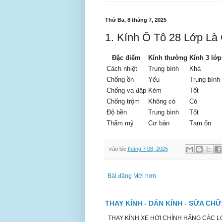
Thứ Ba, 8 tháng 7, 2025
1. Kính Ô Tô 28 Lớp Là
Đặc điểm
Kính thường
Kính 3 lớp
Cách nhiệt
Trung bình
Khá
Chống ồn
Yếu
Trung bình
Chống va đập
Kém
Tốt
Chống trộm
Không có
Có
Độ bền
Trung bình
Tốt
Thẩm mỹ
Cơ bản
Tạm ổn
vào lúc
tháng 7 08, 2025
Bài đăng Mới hơn
THAY KÍNH - DÁN KÍNH - SỬA CH
THAY KÍNH XE HƠI CHÍNH HÃNG CÁC LOẠ