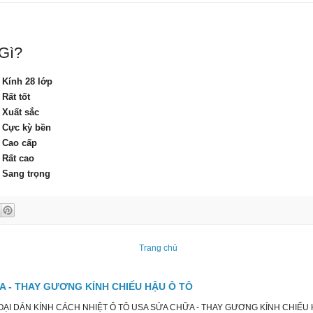
 Gì?
Kính 28 lớp
Rất tốt
Xuất sắc
Cực kỳ bền
Cao cấp
Rất cao
Sang trọng
Trang chủ
ỮA - THAY GƯƠNG KÍNH CHIẾU HẬU Ô TÔ
I DÁN KÍNH CÁCH NHIỆT Ô TÔ USA SỬA CHỮA - THAY GƯƠNG KÍNH CHIẾU HẬU