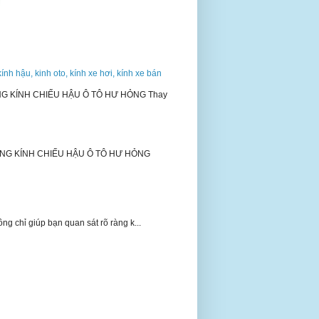
kính hậu, kinh oto, kính xe hơi, kính xe bán
NG KÍNH CHIẾU HẬU Ô TÔ HƯ HỎNG Thay
ƠNG KÍNH CHIẾU HẬU Ô TÔ HƯ HỎNG
 chỉ giúp bạn quan sát rõ ràng k...