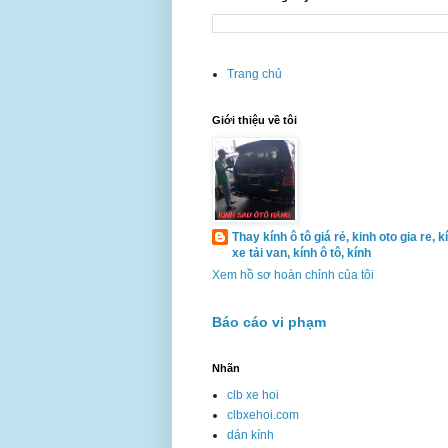
Trang chủ
Giới thiệu về tôi
Thay kính ô tô giá rẻ, kinh oto gia re, k
xe tải van, kính ô tô, kính
Xem hồ sơ hoàn chỉnh của tôi
Báo cáo vi phạm
Nhãn
clb xe hoi
clbxehoi.com
dán kính