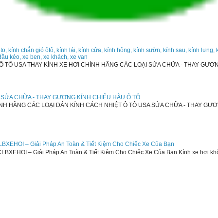
oto, kính chắn gió ôtô, kính lái, kính cửa, kính hông, kính sườn, kính sau, kính lưng, 
, đầu kéo, xe ben, xe khách, xe van
Ô TÔ USA THAY KÍNH XE HƠI CHÍNH HÃNG CÁC LOẠI SỬA CHỮA - THAY GƯƠ
 - SỬA CHỮA - THAY GƯƠNG KÍNH CHIẾU HẬU Ô TÔ
NH HÃNG CÁC LOẠI DÁN KÍNH CÁCH NHIỆT Ô TÔ USA SỬA CHỮA - THAY GƯ
LBXEHOI – Giải Pháp An Toàn & Tiết Kiệm Cho Chiếc Xe Của Bạn
BXEHOI – Giải Pháp An Toàn & Tiết Kiệm Cho Chiếc Xe Của Bạn Kính xe hơi không