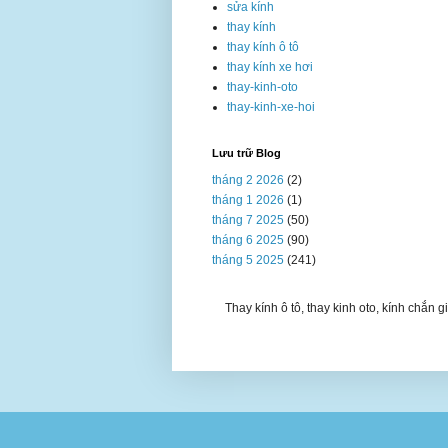
sửa kính
thay kính
thay kính ô tô
thay kính xe hơi
thay-kinh-oto
thay-kinh-xe-hoi
Lưu trữ Blog
tháng 2 2026
(2)
tháng 1 2026
(1)
tháng 7 2025
(50)
tháng 6 2025
(90)
tháng 5 2025
(241)
Thay kính ô tô, thay kinh oto, kính chắn gi