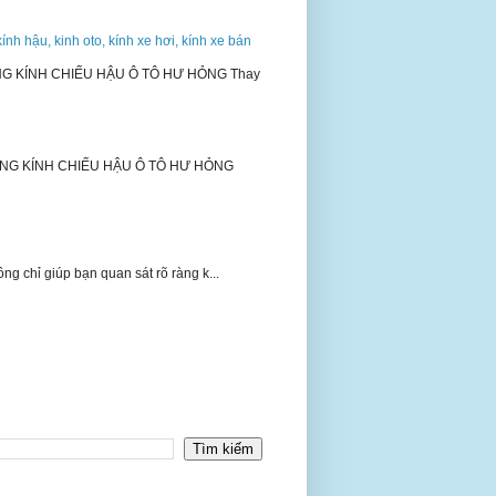
kính hậu, kinh oto, kính xe hơi, kính xe bán
NG KÍNH CHIẾU HẬU Ô TÔ HƯ HỎNG Thay
ƠNG KÍNH CHIẾU HẬU Ô TÔ HƯ HỎNG
 chỉ giúp bạn quan sát rõ ràng k...