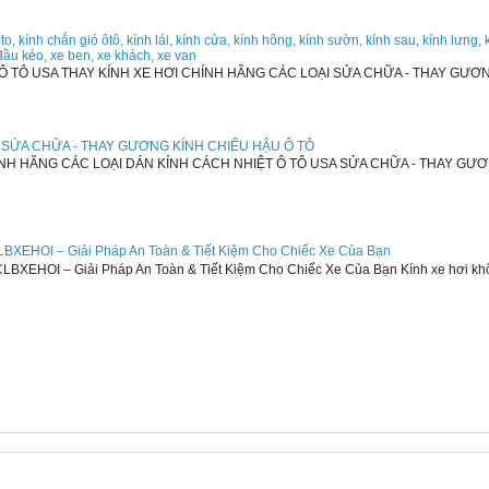
oto, kính chắn gió ôtô, kính lái, kính cửa, kính hông, kính sườn, kính sau, kính lưng, 
, đầu kéo, xe ben, xe khách, xe van
Ô TÔ USA THAY KÍNH XE HƠI CHÍNH HÃNG CÁC LOẠI SỬA CHỮA - THAY GƯƠ
 - SỬA CHỮA - THAY GƯƠNG KÍNH CHIẾU HẬU Ô TÔ
NH HÃNG CÁC LOẠI DÁN KÍNH CÁCH NHIỆT Ô TÔ USA SỬA CHỮA - THAY GƯ
LBXEHOI – Giải Pháp An Toàn & Tiết Kiệm Cho Chiếc Xe Của Bạn
BXEHOI – Giải Pháp An Toàn & Tiết Kiệm Cho Chiếc Xe Của Bạn Kính xe hơi không