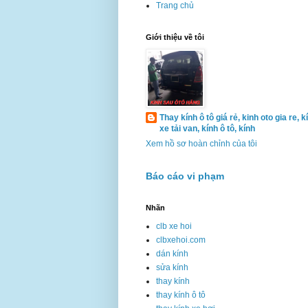
Trang chủ
Giới thiệu về tôi
Thay kính ô tô giá rẻ, kinh oto gia re, k
xe tải van, kính ô tô, kính
Xem hồ sơ hoàn chỉnh của tôi
Báo cáo vi phạm
Nhãn
clb xe hoi
clbxehoi.com
dán kính
sửa kính
thay kính
thay kính ô tô