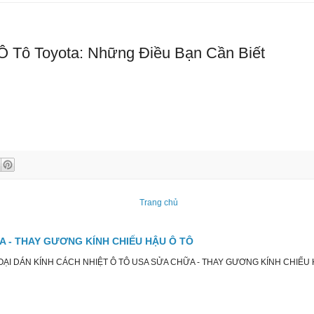
 Ô Tô Toyota: Những Điều Bạn Cần Biết
Trang chủ
ỮA - THAY GƯƠNG KÍNH CHIẾU HẬU Ô TÔ
I DÁN KÍNH CÁCH NHIỆT Ô TÔ USA SỬA CHỮA - THAY GƯƠNG KÍNH CHIẾU HẬU