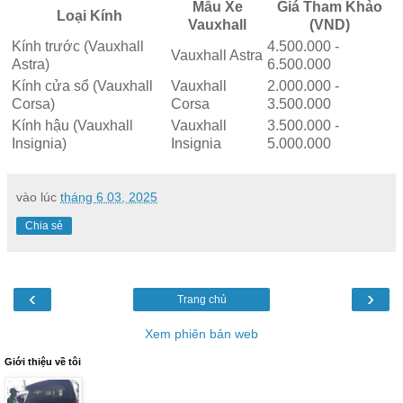
Mẫu Xe
Giá Tham Khảo
Loại Kính
Vauxhall
(VND)
Kính trước (Vauxhall
4.500.000 -
Vauxhall Astra
Astra)
6.500.000
Kính cửa sổ (Vauxhall
Vauxhall
2.000.000 -
Corsa)
Corsa
3.500.000
Kính hậu (Vauxhall
Vauxhall
3.500.000 -
Insignia)
Insignia
5.000.000
vào lúc
tháng 6 03, 2025
Chia sẻ
‹
›
Trang chủ
Xem phiên bản web
Giới thiệu về tôi