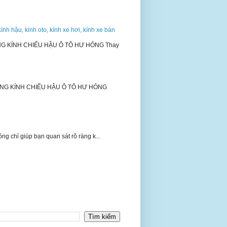
kính hậu, kinh oto, kính xe hơi, kính xe bán
NG KÍNH CHIẾU HẬU Ô TÔ HƯ HỎNG Thay
ƠNG KÍNH CHIẾU HẬU Ô TÔ HƯ HỎNG
 chỉ giúp bạn quan sát rõ ràng k...