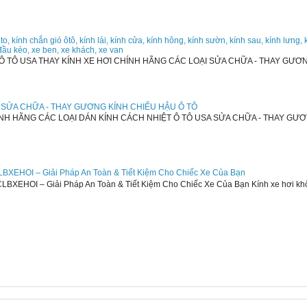
oto, kính chắn gió ôtô, kính lái, kính cửa, kính hông, kính sườn, kính sau, kính lưng, 
, đầu kéo, xe ben, xe khách, xe van
Ô TÔ USA THAY KÍNH XE HƠI CHÍNH HÃNG CÁC LOẠI SỬA CHỮA - THAY GƯƠ
 - SỬA CHỮA - THAY GƯƠNG KÍNH CHIẾU HẬU Ô TÔ
NH HÃNG CÁC LOẠI DÁN KÍNH CÁCH NHIỆT Ô TÔ USA SỬA CHỮA - THAY GƯ
LBXEHOI – Giải Pháp An Toàn & Tiết Kiệm Cho Chiếc Xe Của Bạn
BXEHOI – Giải Pháp An Toàn & Tiết Kiệm Cho Chiếc Xe Của Bạn Kính xe hơi không