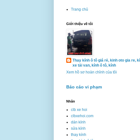
Trang chủ
Giới thiệu về tôi
Thay kính ô tô giá rẻ, kinh oto gia re, k
xe tải van, kính ô tô, kính
Xem hồ sơ hoàn chỉnh của tôi
Báo cáo vi phạm
Nhãn
clb xe hoi
clbxehoi.com
dán kính
sửa kính
thay kính