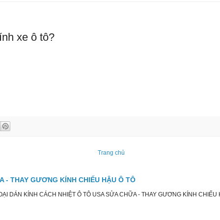
ính xe ô tô?
Trang chủ
ỮA - THAY GƯƠNG KÍNH CHIẾU HẬU Ô TÔ
I DÁN KÍNH CÁCH NHIỆT Ô TÔ USA SỬA CHỮA - THAY GƯƠNG KÍNH CHIẾU HẬU